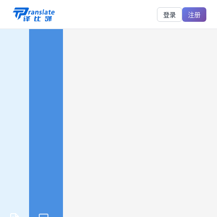
登录
注册
PDF
翻
译
后
不
想
格
式
乱？
先
试
试
保
留
版
式